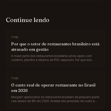
Continue lendo
7
min
Por que o setor de restaurantes brasileiro está
atrasado em gestão
A maior parte dos restaurantes brasileiros ainda opera com
caderno, planilha e sistema de PDV separado. Por que isso
acontece, qual o custo real e o que a IA muda no curto prazo.
7
min
O custo real de operar restaurante no Brasil
em 2026
Margem operacional do restaurante brasileiro de pequeno porte
caiu abaixo de 8% em 2026. Análise das pressões de custo e
onde a gestão com IA pode recuperar pontos.