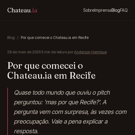
Chateau
.ia
Sobre
Imprensa
Blog
FAQ
Blog
/
Por que comecei o Chateau.ia em Recife
28 de maio de 2026
·
5
min de leitura
·
por
Anderson Henrique
Por que comecei o
Chateau.ia em Recife
Quase todo mundo que ouviu o pitch
perguntou: 'mas por que Recife?'. A
pergunta vem com surpresa, às vezes com
preocupação. Vale a pena explicar a
resposta.