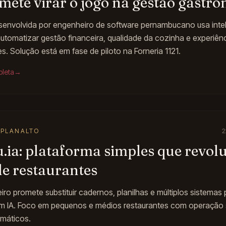
mete virar o jogo na gestão gastr
senvolvida por engenheiro de software pernambucano usa intel
a automatizar gestão financeira, qualidade da cozinha e experiênc
s. Solução está em fase de piloto na Forneria 1121.
pleta
→
 PLANALTO
2
.ia: plataforma simples que revol
de restaurantes
eiro promete substituir cadernos, planilhas e múltiplos sistemas
m IA. Foco em pequenos e médios restaurantes com operação s
omáticos.