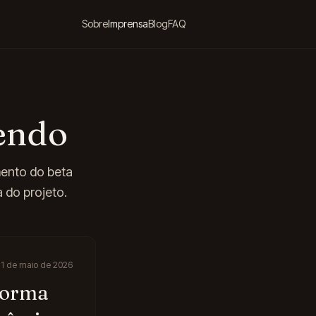
Sobre
Imprensa
Blog
FAQ
zendo
mento do beta
a do projeto.
21 de maio de 2026
aforma