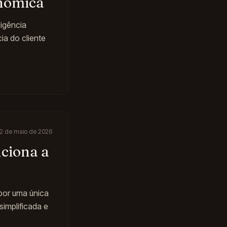
onômica
igência
ia do cliente
2 de maio de 2026
uciona a
 por uma única
implificada e