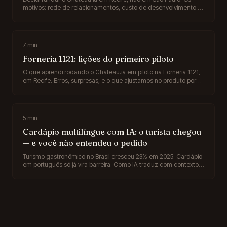
motivos: rede de relacionamentos, custo de desenvolvimento e
por que Recife tem talento de IA escondido pro mercado.
7
min
Forneria 1121: lições do primeiro piloto
O que aprendi rodando o Chateau.ia em piloto na Forneria 1121,
em Recife. Erros, surpresas, e o que ajustamos no produto por
causa do feedback real de cozinha em operação.
5
min
Cardápio multilíngue com IA: o turista chegou
— e você não entendeu o pedido
Turismo gastronômico no Brasil cresceu 23% em 2025. Cardápio
em português só já vira barreira. Como IA traduz com contexto
cultural, não só palavra, e por que isso vira diferencial em capital
turística.