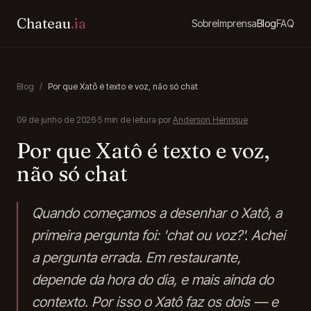
Chateau
.ia
Sobre
Imprensa
Blog
FAQ
Blog
/
Por que Xatô é texto e voz, não só chat
09 de junho de 2026
·
5
min de leitura
·
por
Anderson Henrique
Por que Xatô é texto e voz,
não só chat
Quando começamos a desenhar o Xatô, a
primeira pergunta foi: 'chat ou voz?'. Achei
a pergunta errada. Em restaurante,
depende da hora do dia, e mais ainda do
contexto. Por isso o Xatô faz os dois — e