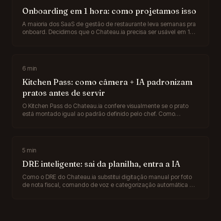
Onboarding em 1 hora: como projetamos isso
A maioria dos SaaS de gestão de restaurante leva semanas pra
onboard. Decidimos que o Chateau.ia precisa ser usável em 1
hora. Como conseguimos.
6
min
Kitchen Pass: como câmera + IA padronizam
pratos antes de servir
O Kitchen Pass do Chateau.ia confere visualmente se o prato
está montado igual ao padrão definido pelo chef. Como
funciona, o que detecta, e por que isso muda a relação entre
cozinha e cliente.
5
min
DRE inteligente: sai da planilha, entra a IA
Como o DRE do Chateau.ia substitui digitação manual por foto
de nota fiscal, comando de voz e categorização automática —
e por que isso muda o fechamento de mês de um restaurante.